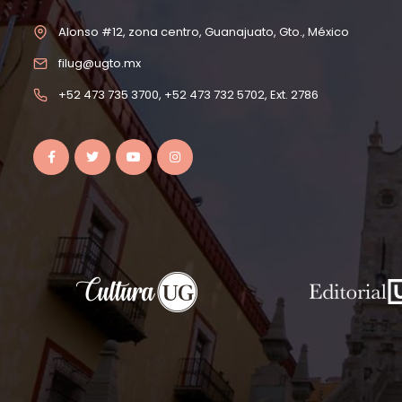
Alonso #12, zona centro, Guanajuato, Gto., México
filug@ugto.mx
+52 473 735 3700, +52 473 732 5702, Ext. 2786