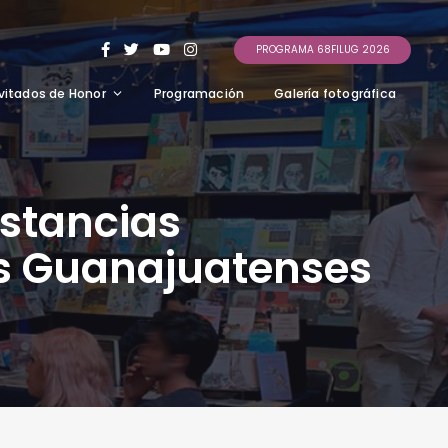
PROGRAMA 68FILUG 2026
vitados de Honor
Programación
Galería fotográfica
stancias
as Guanajuatenses