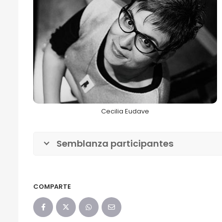
Cecilia Eudave
68FILUG 2026
Cecilia Eudave
Semblanza participantes
COMPARTE