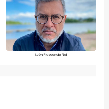
León Plascencia Ñol
68FILUG 2026
León Plascencia Ñol