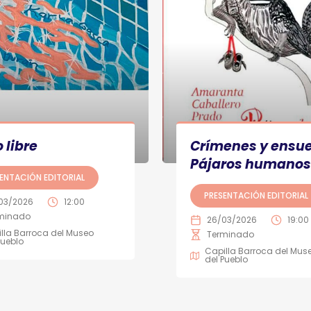
o libre
Crímenes y ensu
Pájaros humanos
ENTACIÓN EDITORIAL
PRESENTACIÓN EDITORIAL
03/2026
12:00
minado
26/03/2026
19:00
lla Barroca del Museo
Terminado
Pueblo
Capilla Barroca del Mus
del Pueblo