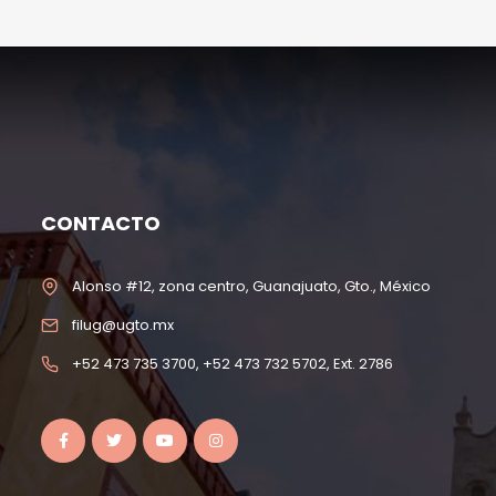
CONTACTO
Alonso #12, zona centro, Guanajuato, Gto., México
filug@ugto.mx
+52 473 735 3700, +52 473 732 5702, Ext. 2786