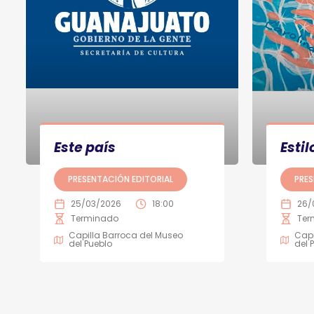
Este país
Estil
PRESENTACIÓN EDITORIAL
PRES
25/03/2026
18:00
26/
Terminado
Ter
Capilla Barroca del Museo
Capi
del Pueblo
del 