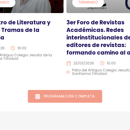
INADO
TERMINADO
ro de Literatura y
3er Foro de Revistas
 Tramas de la
Académicas. Redes
ia
interinstitucionales d
editores de revistas:
026
16:00
formando camino al 
 Antiguo Colegio Jesuita de la
a Trinidad
23/03/2026
10:00
Patio del Antiguo Colegio Jesuit
Santísima Trinidad
PROGRAMACIÓN COMPLETA