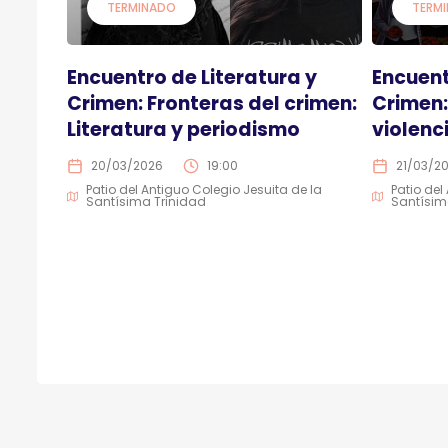
TERMINADO
TERM
Encuentro de Literatura y
Encuent
Crimen: Fronteras del crimen:
Crimen:
Literatura y periodismo
violenc
20/03/2026
19:00
21/03/2
Patio del Antiguo Colegio Jesuita de la
Patio del
Santísima Trinidad
Santísim