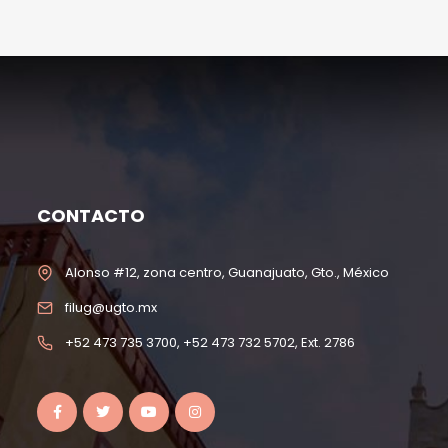
CONTACTO
Alonso #12, zona centro, Guanajuato, Gto., México
filug@ugto.mx
+52 473 735 3700, +52 473 732 5702, Ext. 2786