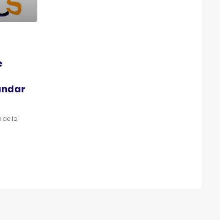
e
andar
a de la