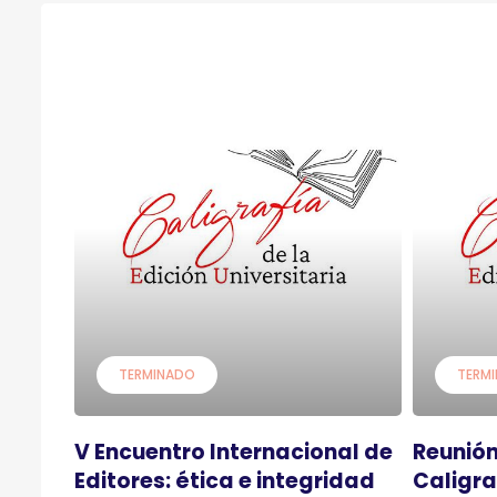
TERMINADO
TERM
V Encuentro Internacional de
Reunión
Editores: ética e integridad
Caligra