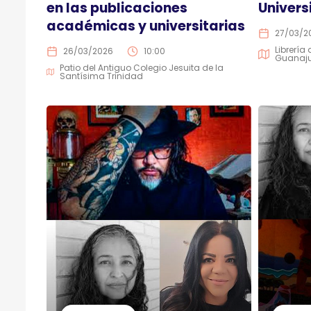
en las publicaciones
Univers
académicas y universitarias
27/03/2
Librería
26/03/2026
10:00
Guanaj
Patio del Antiguo Colegio Jesuita de la
Santísima Trinidad