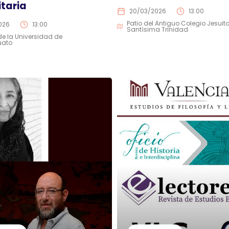
itaria
20/03/2026
13:00
Patio del Antiguo Colegio Jesuit
026
13:00
Santísima Trinidad
 de la Universidad de
uato