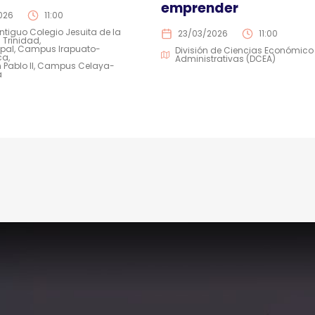
emprender
026
11:00
Antiguo Colegio Jesuita de la
23/03/2026
11:00
 Trinidad
opal, Campus Irapuato-
División de Ciencias Económico
ca
Administrativas (DCEA)
 Pablo II, Campus Celaya-
a