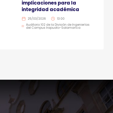
implicaciones para la
integridad académica
25/03/2026
13:00
Auditorio 102 de la División de Ingenierías
del Campus Irapuato-Salamanca