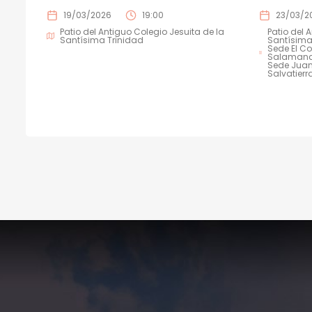
19/03/2026
19:00
23/03/2
Patio del Antiguo Colegio Jesuita de la
Patio del 
Santísima Trinidad
Santísima
Sede El C
Salaman
Sede Juan
Salvatierr