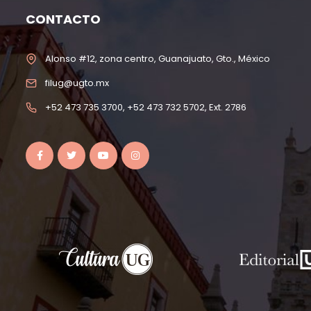
CONTACTO
Alonso #12, zona centro, Guanajuato, Gto., México
filug@ugto.mx
+52 473 735 3700, +52 473 732 5702, Ext. 2786