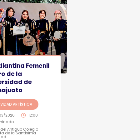
diantina Femenil
ro de la
ersidad de
ajuato
VIDAD ARTÍSTICA
03/2026
12:00
minado
 del Antiguo Colegio
ta de la Santísima
idad