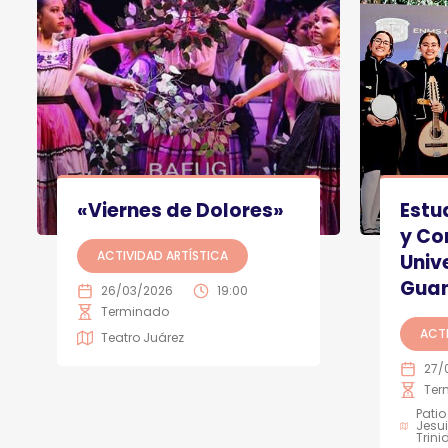
«Viernes de Dolores»
Estu
y Co
ACTIVIDAD ARTÍSTICA
Univ
Guan
26/03/2026
19:00
Terminado
ACTI
Teatro Juárez
27/
Ter
Patio
Jesui
Trin