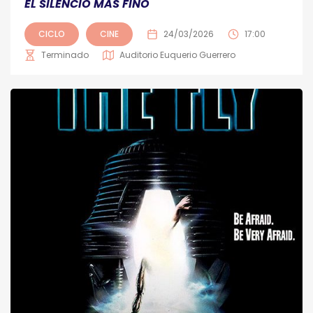
EL SILENCIO MAS FINO
CICLO
CINE
24/03/2026
17:00
Terminado
Auditorio Euquerio Guerrero