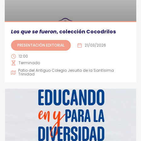
Los que se fueron
, colección Cocodrilos
PRESENTACIÓN EDITORIAL
21/03/2026
12:00
Terminado
Patio del Antiguo Colegio Jesuita de la Santísima
Trinidad