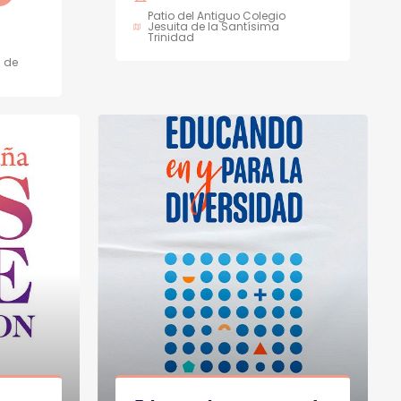
Patio del Antiguo Colegio
Jesuita de la Santísima
Trinidad
d de