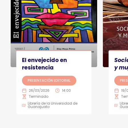
El envejecido en
Soci
resistencia
y mu
PRESENTACIÓN EDITORIAL
PRES
26/03/2026
14:00
19/
Terminado
Ter
Librería de la Universidad de
Libr
Guanajuato
Gua