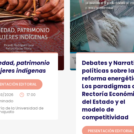
edad, patrimonio
Debates y Narrat
jeres indígenas
políticas sobre l
reforma energéti
ENTACIÓN EDITORIAL
Los paradigmas d
Rectoría Económ
03/2026
17:00
del Estado y el
minado
ería de la Universidad de
modelo de
najuato
competitividad
PRESENTACIÓN EDITORIAL