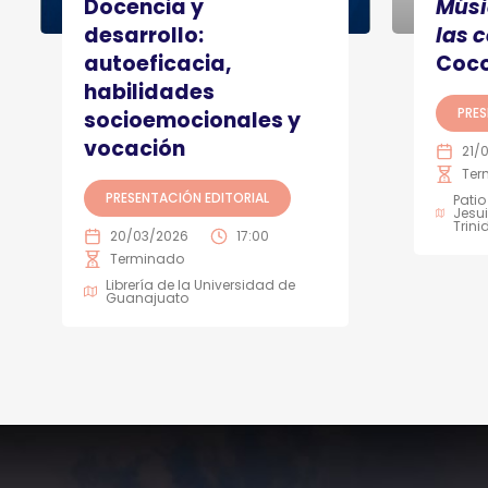
Docencia y
Músi
desarrollo:
las 
autoeficacia,
Coco
habilidades
PRES
socioemocionales y
vocación
21/
Ter
PRESENTACIÓN EDITORIAL
Patio
Jesui
Trin
20/03/2026
17:00
Terminado
Librería de la Universidad de
Guanajuato