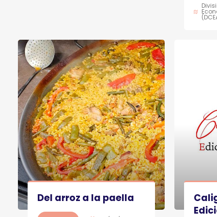
Divis
Econ
(DCE
Del arroz a la paella
Cali
Edici