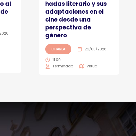
o al
hadas literario y sus
 de
adaptaciones en el
cine desde una
perspectiva de
2026
género
CHARLA
25/03/2026
11:00
Terminado
Virtual