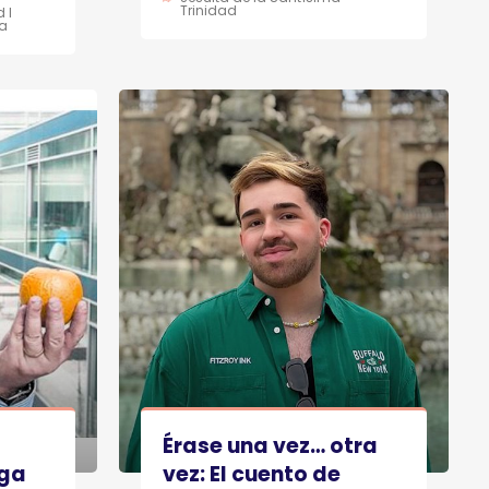
Trinidad
 I
a
Érase una vez… otra
ega
vez: El cuento de