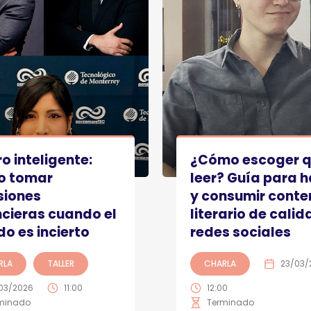
o inteligente:
¿Cómo escoger 
o tomar
leer? Guía para 
siones
y consumir conte
ncieras cuando el
literario de calid
o es incierto
redes sociales
RLA
TALLER
CHARLA
23/03/
03/2026
11:00
12:00
minado
Terminado