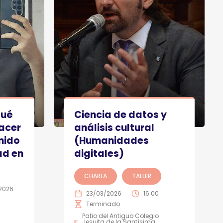
qué
Ciencia de datos y
hacer
análisis cultural
nido
(Humanidades
ad en
digitales)
CHARLA
TALLER
2026
23/03/2026
16:00
Terminado
Patio del Antiguo Colegio
Jesuita de la Santísima