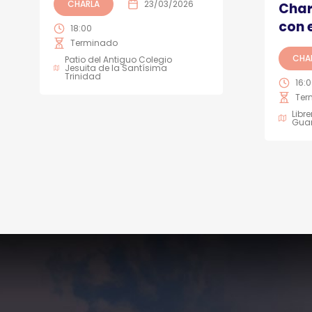
CHARLA
23/03/2026
Char
con 
18:00
Terminado
CHA
Patio del Antiguo Colegio
Jesuita de la Santísima
Trinidad
16:
Ter
Libr
Gua