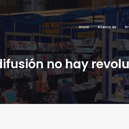
Inicio
Acerca de
In
difusión no hay revol