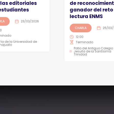
las editoriales
de reconocimient
estudiantes
ganador del reto
lectura ENMS
RLA
23/03/2026
CHARLA
25/03/
00
minado
12:00
ería de la Universidad de
Terminado
najuato
Patio del Antiguo Colegio
Jesuita de la Santísima
Trinidad