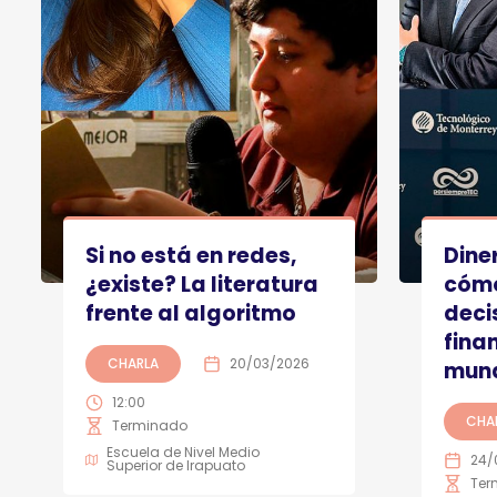
Si no está en redes,
Diner
¿existe? La literatura
cóm
frente al algoritmo
deci
fina
CHARLA
20/03/2026
mund
12:00
CHA
Terminado
Escuela de Nivel Medio
24/
Superior de Irapuato
Ter