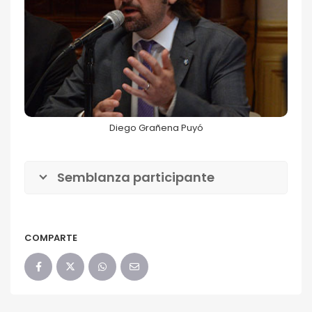
Diego Grañena Puyó
68FILUG 2026
Diego Grañena Puyó
Semblanza participante
COMPARTE