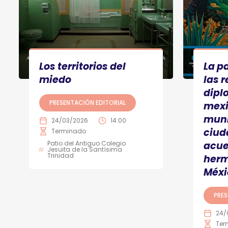
Los territorios del
La p
miedo
las 
dipl
PRESENTACIÓN EDITORIAL
mexi
muni
24/03/2026
14:00
ciud
Terminado
Patio del Antiguo Colegio
acue
Jesuita de la Santísima
Trinidad
herm
Méxi
PRES
24/
Ter