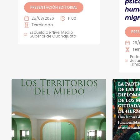
psic
PRESENTACIÓN EDITORIAL
huma
migr
25/03/2026
11:00
Terminado
PRES
Escuela de Nivel Medio
Superior de Guanajuato
25/
Ter
Patio
Jesui
Trin