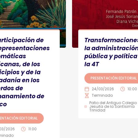
articipación de
Transformacione
representaciones
la administració
omáticas
pública y política
canas, de los
la 4T
cipios y de la
PRESENTACIÓN EDITORIAL
adanía en los
rdos de
24/03/2026
10:00
anamiento de
Terminado
co
Patio del Antiguo Colegio
Jesuita de la Santísima
Trinidad
ENTACIÓN EDITORIAL
03/2026
11:00
minado