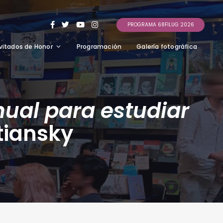
PROGRAMA 68FILUG 2026
vitados de Honor
Programación
Galería fotográfica
nual para estudiar
tiansky