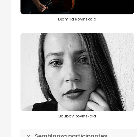
Djamilia Rovinskaia
Lioubov Rovinskaia
68FILUG 2026
Lioubov Rovinskaia
Semblanza participantes