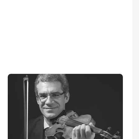
Cuauhtémoc Rivera
68FILUG 2026