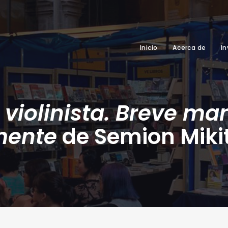
Inicio
Acerca de
In
 violinista. Breve ma
mente
de Semion Miki