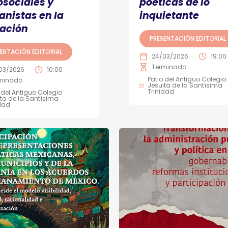
osociales y
poéticas de lo
nistas en la
inquietante
ación
PRESENTACIÓN EDITORIAL
ENTACIÓN EDITORIAL
24/03/2026
19:00
Terminado
03/2026
10:00
Patio del Antiguo Colegio
minado
Jesuita de la Santísima
Trinidad
 del Antiguo Colegio
ta de la Santísima
idad