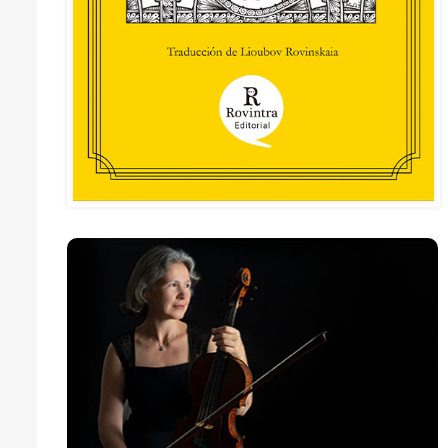
Djamilia Rovinskaia
68FILUG 2026