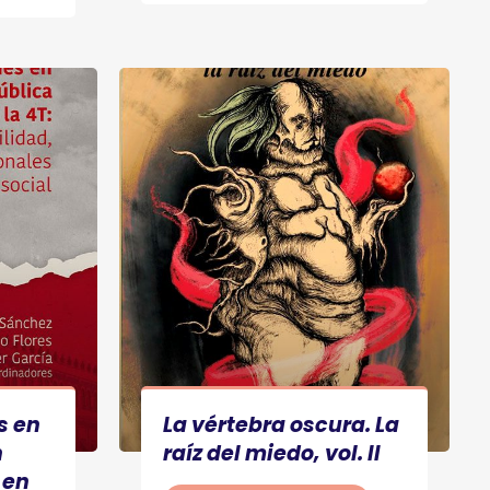
s en
La vértebra oscura. La
n
raíz del miedo, vol. II
 en