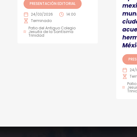
PRESENTACIÓN EDITORIAL
mexi
muni
24/03/2026
14:00
ciud
Terminado
Patio del Antiguo Colegio
acue
Jesuita de la Santísima
Trinidad
herm
Méxi
PRES
24/
Ter
Patio
Jesui
Trin