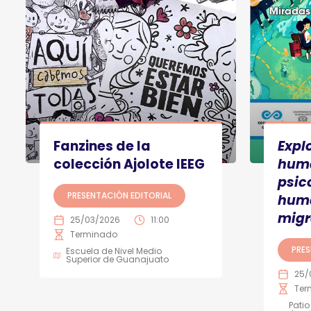
Fanzines de la
Expl
colección Ajolote IEEG
huma
psic
PRESENTACIÓN EDITORIAL
huma
migr
25/03/2026
11:00
Terminado
PRES
Escuela de Nivel Medio
Superior de Guanajuato
25/
Ter
Patio