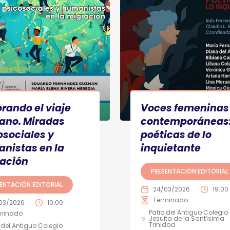
orando el viaje
Voces femeninas
no. Miradas
contemporáneas
osociales y
poéticas de lo
nistas en la
inquietante
ación
PRESENTACIÓN EDITORIAL
ENTACIÓN EDITORIAL
24/03/2026
19:00
Terminado
03/2026
10:00
Patio del Antiguo Colegio
minado
Jesuita de la Santísima
Trinidad
 del Antiguo Colegio