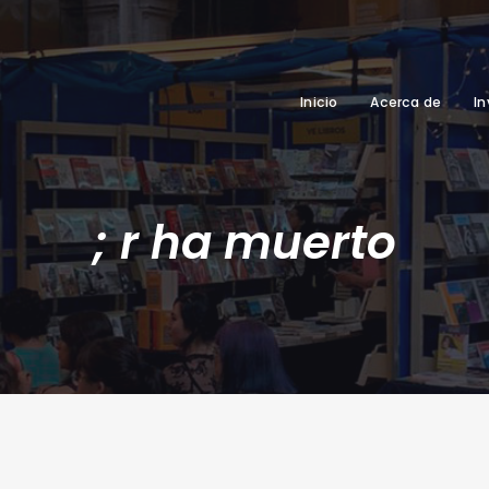
Inicio
Acerca de
In
; r ha muerto