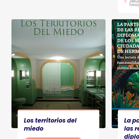
Jesui
Trin
Los territorios del
La p
miedo
las 
dipl