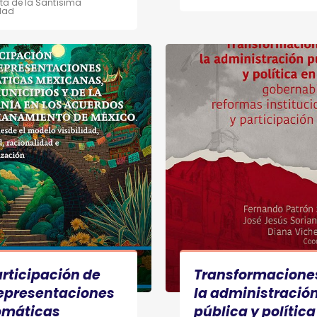
ta de la Santísima
idad
articipación de
Transformacione
representaciones
la administració
omáticas
pública y política