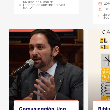
División de Ciencias
20/
Económico Administrativas
(DCEA)
Ter
Libr
Gua
Comunicación. Una
Bibl