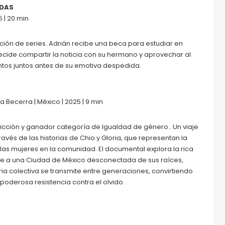
DAS
5 | 20 min
ón de series. Adrián recibe una beca para estudiar en
decide compartir la noticia con su hermano y aprovechar al
os juntos antes de su emotiva despedida.
 Becerra | México | 2025 | 9 min
cción y ganador categoría de Igualdad de género.. Un viaje
ravés de las historias de Chio y Gloria, que representan la
 las mujeres en la comunidad. El documental explora la rica
re a una Ciudad de México desconectada de sus raíces,
 colectiva se transmite entre generaciones, convirtiendo
poderosa resistencia contra el olvido.