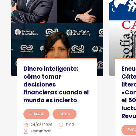
Dinero inteligente:
Encu
cómo tomar
Cáte
decisiones
liter
financieras cuando el
«Con
mundo es incierto
el 5
luct
CHARLA
TALLER
Revu
24/03/2026
11:00
ENC
Terminado