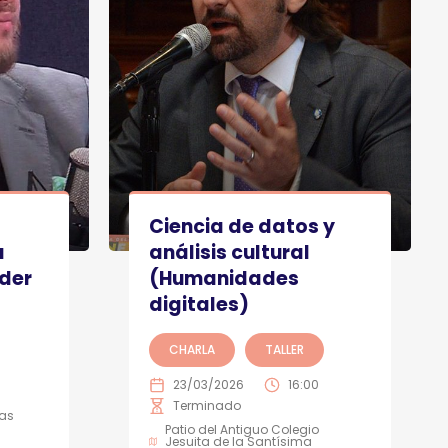
Ciencia de datos y
a
análisis cultural
der
(Humanidades
digitales)
CHARLA
TALLER
23/03/2026
16:00
Terminado
as
Patio del Antiguo Colegio
Jesuita de la Santísima