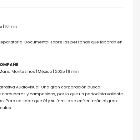
 | 10 min
reparatoria. Documental sobre las personas que laboran en
ACOMPAÑE
ría Montesinos | México | 2025 | 9 min
rrativa Audiovisual. Una gran corporación busca
e comuneros y campesinos, por lo que un periodista valiente
ón. Pero no sabe que él y su familia se enfrentarán al gran
áculos.