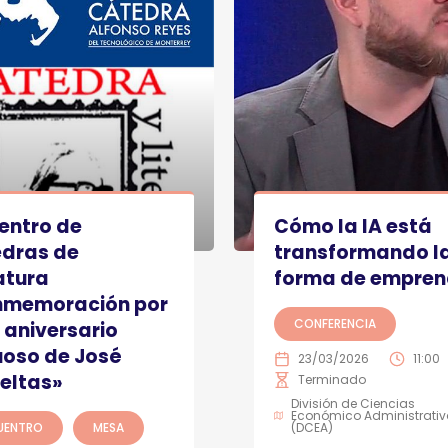
entro de
Cómo la IA está
dras de
transformando l
atura
forma de empren
memoración por
CONFERENCIA
0 aniversario
uoso de José
23/03/2026
11:00
eltas»
Terminado
División de Ciencias
Económico Administrativ
UENTRO
MESA
(DCEA)