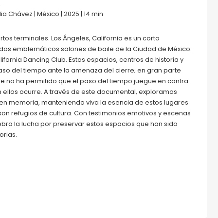
A
ia Chávez | México | 2025 | 14 min
os terminales. Los Ángeles, California es un corto
dos emblemáticos salones de baile de la Ciudad de México:
lifornia Dancing Club. Estos espacios, centros de historia y
 paso del tiempo ante la amenaza del cierre; en gran parte
e no ha permitido que el paso del tiempo juegue en contra
en ellos ocurre. A través de este documental, exploramos
 en memoria, manteniendo viva la esencia de estos lugares
on refugios de cultura. Con testimonios emotivos y escenas
elebra la lucha por preservar estos espacios que han sido
orias.