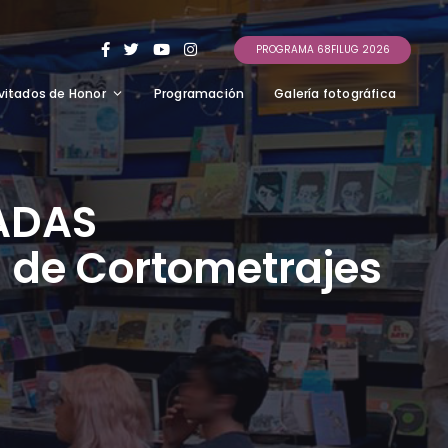
PROGRAMA 68FILUG 2026
vitados de Honor
Programación
Galería fotográfica
ADAS
l de Cortometrajes